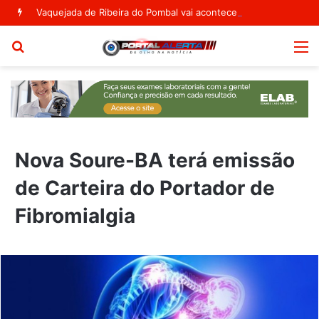
Vaquejada de Ribeira do Pombal vai acontecer no Parque Segismundo Macedo
Procurar
M
por
Nova Soure-BA terá emissão
de Carteira do Portador de
Fibromialgia