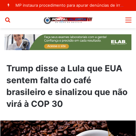
MP instaura procedimento para apurar denúncias de irregularidades na 14ª Ciretran de Euclides da Cunha
Procurar
M
por
Trump disse a Lula que EUA
sentem falta do café
brasileiro e sinalizou que não
virá à COP 30