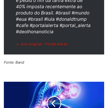
e pediu o fim da tarifa extra de
40% imposta recentemente ao
produto do Brasil. #brasil #mundo
#eua #brasil #lula #donaldtrump
#cafe #portalalerta #portal_alerta
#deolhonanoticia
♬ som original – Portal Alerta
Fonte: Band