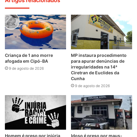
Artigos relacionados
Criança de 1 ano morre
MP instaura procedimento
afogada em Cipó-BA
para apurar denúncias de
irregularidades na 14ª
9 de agosto de 2026
Ciretran de Euclides da
Cunha
9 de agosto de 2026
Homem é preso por injúria
Idoso é preso por maus-